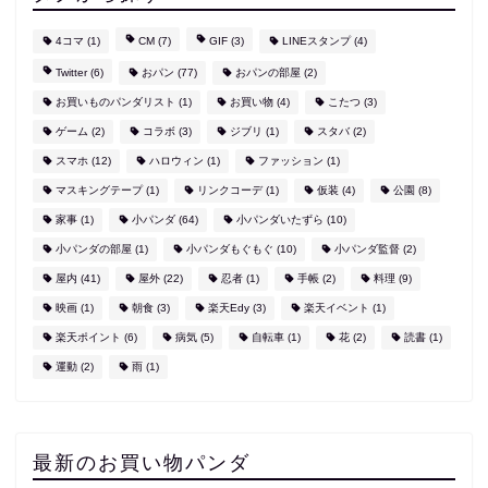
4コマ
(1)
CM
(7)
GIF
(3)
LINEスタンプ
(4)
Twitter
(6)
おパン
(77)
おパンの部屋
(2)
お買いものパンダリスト
(1)
お買い物
(4)
こたつ
(3)
ゲーム
(2)
コラボ
(3)
ジブリ
(1)
スタバ
(2)
スマホ
(12)
ハロウィン
(1)
ファッション
(1)
マスキングテープ
(1)
リンクコーデ
(1)
仮装
(4)
公園
(8)
家事
(1)
小パンダ
(64)
小パンダいたずら
(10)
小パンダの部屋
(1)
小パンダもぐもぐ
(10)
小パンダ監督
(2)
屋内
(41)
屋外
(22)
忍者
(1)
手帳
(2)
料理
(9)
映画
(1)
朝食
(3)
楽天Edy
(3)
楽天イベント
(1)
楽天ポイント
(6)
病気
(5)
自転車
(1)
花
(2)
読書
(1)
運動
(2)
雨
(1)
最新のお買い物パンダ