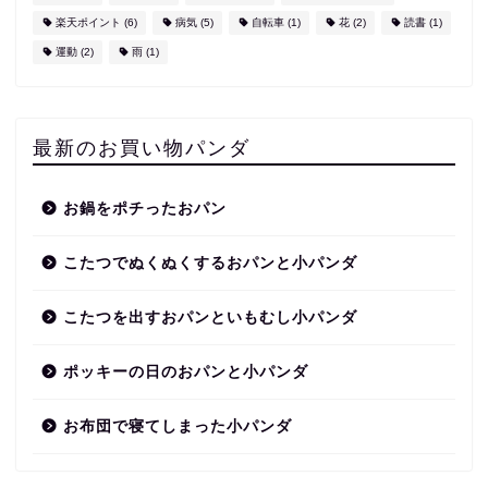
楽天ポイント
(6)
病気
(5)
自転車
(1)
花
(2)
読書
(1)
運動
(2)
雨
(1)
最新のお買い物パンダ
お鍋をポチったおパン
こたつでぬくぬくするおパンと小パンダ
こたつを出すおパンといもむし小パンダ
ポッキーの日のおパンと小パンダ
お布団で寝てしまった小パンダ