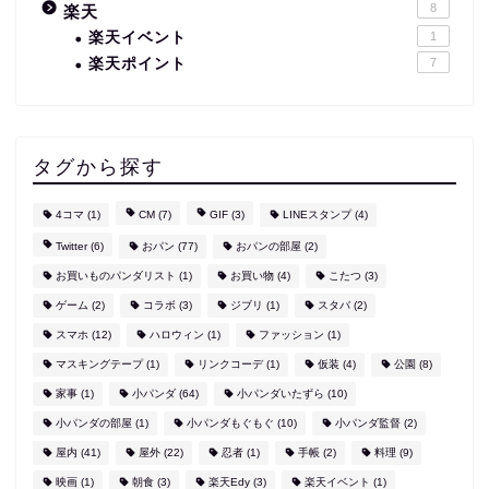
8
楽天
楽天イベント
1
楽天ポイント
7
タグから探す
4コマ
(1)
CM
(7)
GIF
(3)
LINEスタンプ
(4)
Twitter
(6)
おパン
(77)
おパンの部屋
(2)
お買いものパンダリスト
(1)
お買い物
(4)
こたつ
(3)
ゲーム
(2)
コラボ
(3)
ジブリ
(1)
スタバ
(2)
スマホ
(12)
ハロウィン
(1)
ファッション
(1)
マスキングテープ
(1)
リンクコーデ
(1)
仮装
(4)
公園
(8)
家事
(1)
小パンダ
(64)
小パンダいたずら
(10)
小パンダの部屋
(1)
小パンダもぐもぐ
(10)
小パンダ監督
(2)
屋内
(41)
屋外
(22)
忍者
(1)
手帳
(2)
料理
(9)
映画
(1)
朝食
(3)
楽天Edy
(3)
楽天イベント
(1)