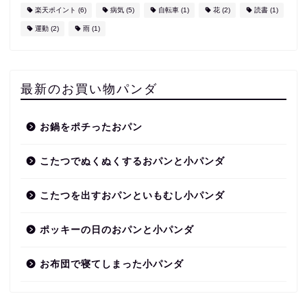
楽天ポイント
(6)
病気
(5)
自転車
(1)
花
(2)
読書
(1)
運動
(2)
雨
(1)
最新のお買い物パンダ
お鍋をポチったおパン
こたつでぬくぬくするおパンと小パンダ
こたつを出すおパンといもむし小パンダ
ポッキーの日のおパンと小パンダ
お布団で寝てしまった小パンダ