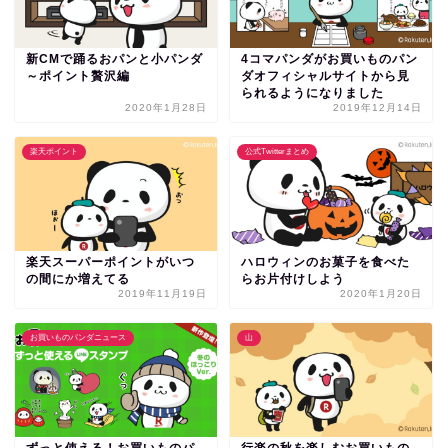
新CMで踊るおパンと小パンダ
4コマパンダがお買いものパン
～ポイント贅沢編
ダオフィシャルサイトから見
られるようになりました
2020年1月28日
2019年12月14日
楽天ポイント
公式Twitterまとめ
楽天スーパーポイントがいつ
ハロウィンのお菓子を食べた
の間にか増えてる
らお片付けしよう
2019年11月19日
2020年1月20日
お買いものパンダニュース
山
ずっと使える！お買いものパ
行楽の秋を楽しむお買いもの