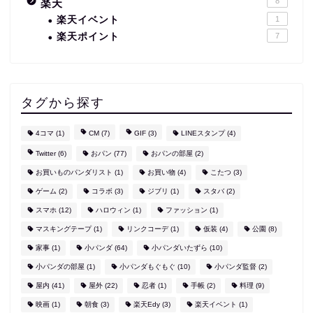
8
楽天
楽天イベント
1
楽天ポイント
7
タグから探す
4コマ
(1)
CM
(7)
GIF
(3)
LINEスタンプ
(4)
Twitter
(6)
おパン
(77)
おパンの部屋
(2)
お買いものパンダリスト
(1)
お買い物
(4)
こたつ
(3)
ゲーム
(2)
コラボ
(3)
ジブリ
(1)
スタバ
(2)
スマホ
(12)
ハロウィン
(1)
ファッション
(1)
マスキングテープ
(1)
リンクコーデ
(1)
仮装
(4)
公園
(8)
家事
(1)
小パンダ
(64)
小パンダいたずら
(10)
小パンダの部屋
(1)
小パンダもぐもぐ
(10)
小パンダ監督
(2)
屋内
(41)
屋外
(22)
忍者
(1)
手帳
(2)
料理
(9)
映画
(1)
朝食
(3)
楽天Edy
(3)
楽天イベント
(1)