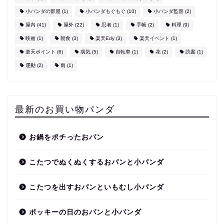
小パンダの部屋
(1)
小パンダもぐもぐ
(10)
小パンダ監督
(2)
屋内
(41)
屋外
(22)
忍者
(1)
手帳
(2)
料理
(9)
映画
(1)
朝食
(3)
楽天Edy
(3)
楽天イベント
(1)
楽天ポイント
(6)
病気
(5)
自転車
(1)
花
(2)
読書
(1)
運動
(2)
雨
(1)
最新のお買い物パンダ
お鍋をポチったおパン
こたつでぬくぬくするおパンと小パンダ
こたつを出すおパンといもむし小パンダ
ポッキーの日のおパンと小パンダ