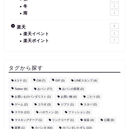
冬
1
雨
1
8
楽天
楽天イベント
1
楽天ポイント
7
タグから探す
4コマ
(1)
CM
(7)
GIF
(3)
LINEスタンプ
(4)
Twitter
(6)
おパン
(77)
おパンの部屋
(2)
お買いものパンダリスト
(1)
お買い物
(4)
こたつ
(3)
ゲーム
(2)
コラボ
(3)
ジブリ
(1)
スタバ
(2)
スマホ
(12)
ハロウィン
(1)
ファッション
(1)
マスキングテープ
(1)
リンクコーデ
(1)
仮装
(4)
公園
(8)
家事
(1)
小パンダ
(64)
小パンダいたずら
(10)