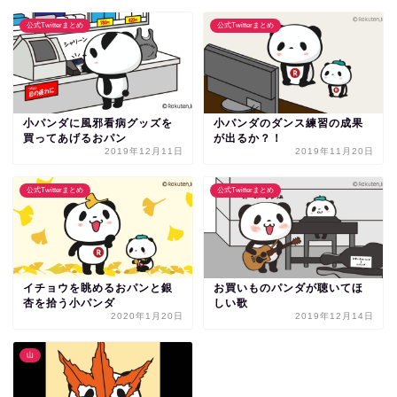
公式Twitterまとめ
公式Twitterまとめ
小パンダに風邪看病グッズを
小パンダのダンス練習の成果
買ってあげるおパン
が出るか？！
2019年12月11日
2019年11月20日
公式Twitterまとめ
公式Twitterまとめ
イチョウを眺めるおパンと銀
お買いものパンダが聴いてほ
杏を拾う小パンダ
しい歌
2020年1月20日
2019年12月14日
山