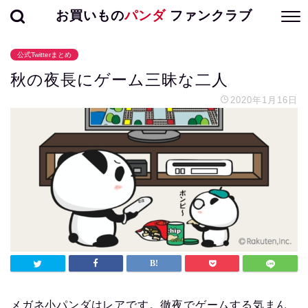
お買いもの
パンダ
ファンクラブ
公式Twitterまとめ
秋の夜長にゲーム三昧な二人
2020年1月16日
メガネ小パンダはレアです。徹夜でゲームする気まん